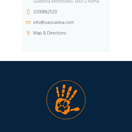
Guidonia Montecelio, 00012 Roma
3200862520
info@oasicanina.com
Map & Directions